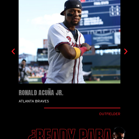
RONALD ACUÑA JR.
EZEQ
ATLANTA BRAVES
COLOR
IELDER
OUTFIELDER
¿READY PARA